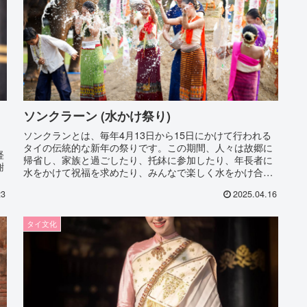
ソンクラーン (水かけ祭り)
ソンクランとは、毎年4月13日から15日にかけて行われる
タイの伝統的な新年の祭りです。この期間、人々は故郷に
軽
帰省し、家族と過ごしたり、托鉢に参加したり、年長者に
謝
水をかけて祝福を求めたり、みんなで楽しく水をかけ合っ
て遊びます。
23
2025.04.16
タイ文化