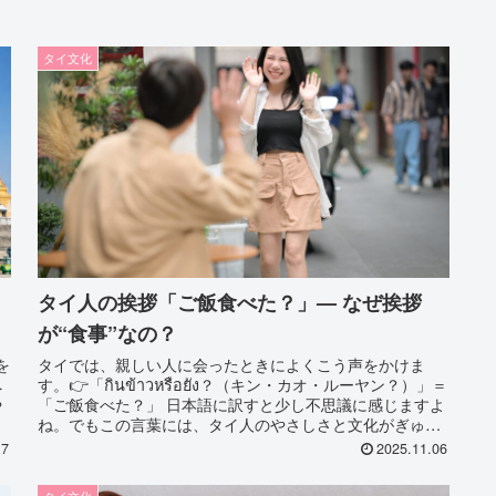
タイ文化
タイ人の挨拶「ご飯食べた？」— なぜ挨拶
が“食事”なの？
を
タイでは、親しい人に会ったときによくこう声をかけま
へ
す。👉「กินข้าวหรือยัง？（キン・カオ・ルーヤン？）」＝
や
「ご飯食べた？」 日本語に訳すと少し不思議に感じますよ
ね。でもこの言葉には、タイ人のやさしさと文化がぎゅっ
と詰まっています...
17
2025.11.06
タイ文化